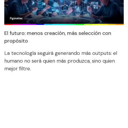
El futuro: menos creación, más selección con
propósito
La tecnología seguirá generando más outputs: el
humano no será quien más produzca, sino quien
mejor filtre.
La clave será pasar de la obsesión por la
“producción infinita” a la excelencia en curaduría
con criterio y propósito.
Así como cada revolución necesitó un curador, la
IA nos recuerda que la esencia de la evolución
tecnológica no está en producir más, sino en dar