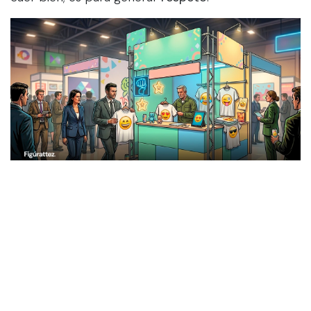
El costo de la Incongruencia Visual
Imagina cerrar un trato de seis cifras mientras
entregas una tarjeta que parece un volante de una
tienda de juguetes. Esa disonancia cognitiva mata la
confianza de inmediato. El inversor o el cliente de
lujo piensa:
"Si no ha sabido cuidar su propia casa
(su marca), ¿cómo va a cuidar mi inversión?"
.