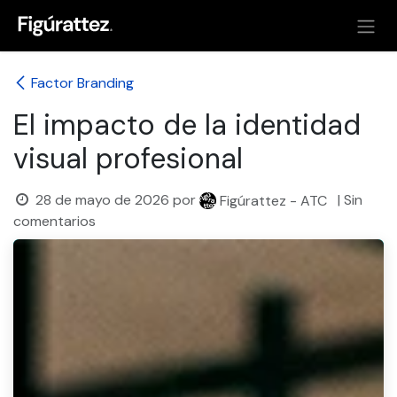
Ir al contenido
Factor Branding
El impacto de la identidad
visual profesional
28 de mayo de 2026
por
| Sin
Figúrattez - ATC
comentarios