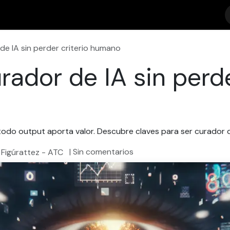
ipciones
Blog
Contáctenos
Asesorias
BrandCheck
e IA sin perder criterio humano
ador de IA sin perde
odo output aporta valor. Descubre claves para ser curador di
| Sin comentarios
Figúrattez - ATC