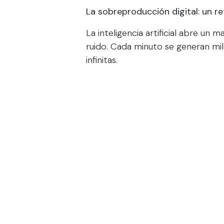
La sobreproducción digital: un re
La inteligencia artificial abre un
ruido. Cada minuto se generan mil
infinitas.
El reto no es la falta de ideas, si
vuelve un salvavidas.
Ser curador de IA no es un rol téc
que elijas mostrar —y lo que deci
marca.
Clave 1: No todo output es válido
El primer error es creer que todo
producido puede ser redundante, i