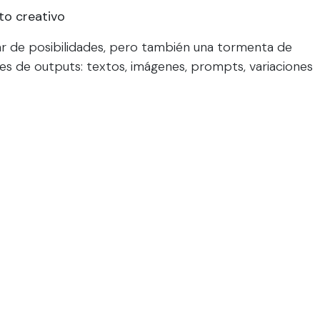
to creativo
 mar de posibilidades, pero también una tormenta de
es de outputs: textos, imágenes, prompts, variaciones
no el exceso. Y en ese exceso, el criterio humano se
nico: es una responsabilidad estratégica. Porque lo
das descartar— define la identidad y el impacto de tu
 lo que genera la IA merece un espacio. El 90% de lo
rrelevante o superficial.