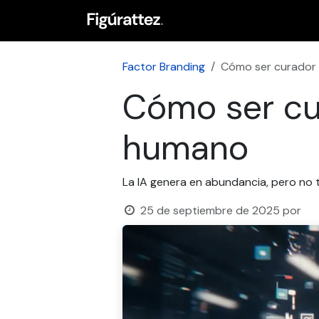
Ir al contenido
Home
Servicios
Suscr
Factor Branding
Cómo ser curador d
Cómo ser cur
humano
La IA genera en abundancia, pero no t
25 de septiembre de 2025
por