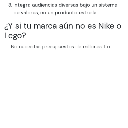
Integra audiencias diversas bajo un sistema
de valores, no un producto estrella.
¿Y si tu marca aún no es Nike o
Lego?
​No necesitas presupuestos de millones. Lo
esencial es claridad estratégica: saber qué
representa tu marca, y con quién compartiría un
manifiesto común.
En Figúrattez, ayudamos a construir ese manifiesto
desde cero. No diseñamos logos;
diseñamos
sistemas de sentido que conectan cultura,
negocio y emoción.
¡Escríbenos a
hola@figurattez.com
y démosle
forma a esa alianza que aún no has imaginado!